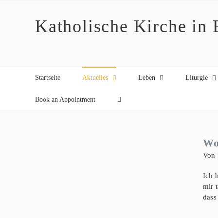
Zum
Inhalt
Katholische Kirche in
springen
Startseite
Aktuelles
Leben
Liturgie
Book an Appointment
Wo
Von 
Ich 
mir 
dass