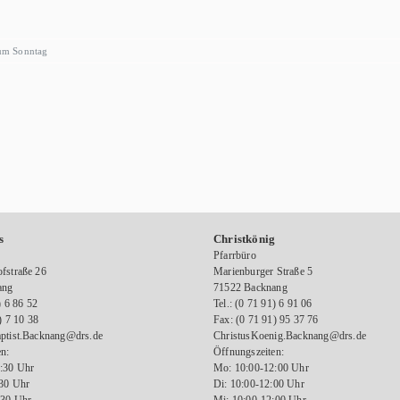
um Sonntag
s
Christkönig
Pfarrbüro
fstraße 26
Marienburger Straße 5
ang
71522 Backnang
) 6 86 52
Tel.: (0 71 91) 6 91 06
) 7 10 38
Fax: (0 71 91) 95 37 76
ptist.Backnang@drs.de
ChristusKoenig.Backnang@drs.de
n:
Öffnungszeiten:
:30 Uhr
Mo: 10:00-12:00 Uhr
:30 Uhr
Di: 10:00-12:00 Uhr