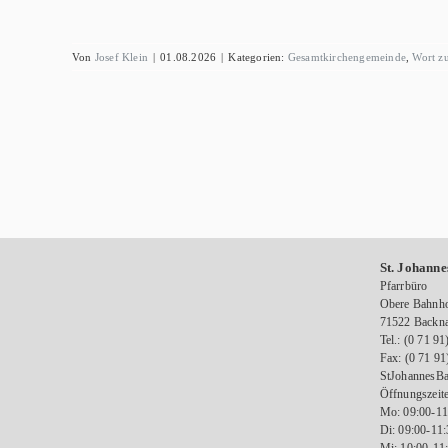
Von
Josef Klein
|
01.08.2026
|
Kategorien:
Gesamtkirchengemeinde
,
Wort z
St. Johanne
Pfarrbüro
Obere Bahnho
71522 Backn
Tel.: (0 71 91
Fax: (0 71 91
StJohannesBa
Öffnungszeite
Mo: 09:00-11
Di: 09:00-11