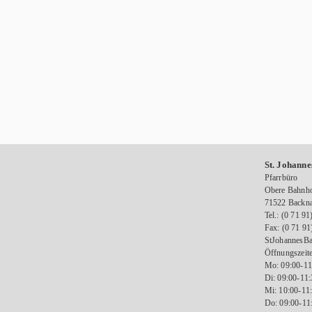
St. Johanne
Pfarrbüro
Obere Bahnho
71522 Backn
Tel.: (0 71 91
Fax: (0 71 91
StJohannesBa
Öffnungszeite
Mo: 09:00-11
Di: 09:00-11
Mi: 10:00-11
Do: 09:00-11