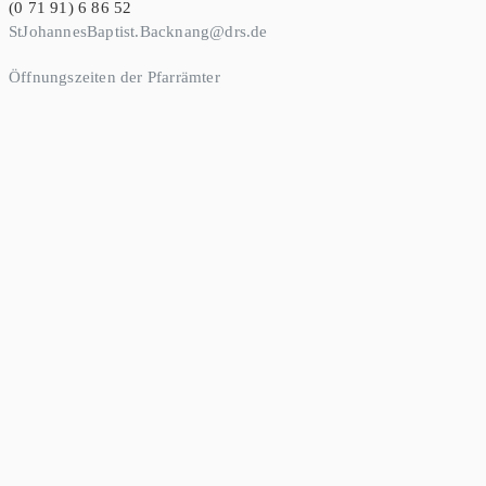
(0 71 91) 6 86 52
StJohannesBaptist.Backnang@drs.de
Öffnungszeiten der Pfarrämter