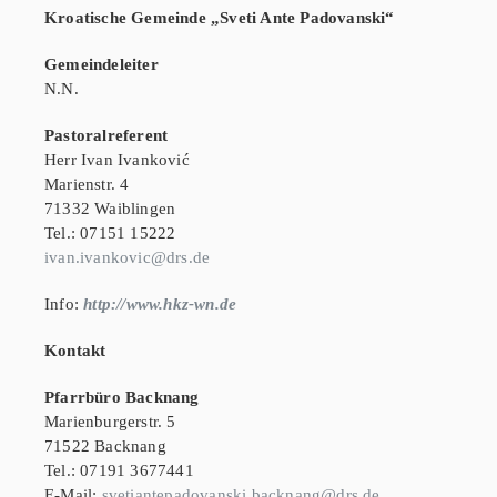
Kroatische Gemeinde „Sveti Ante Padovanski“
Gemeindeleiter
N.N.
Pastoralreferent
Herr Ivan Ivanković
Marienstr. 4
71332 Waiblingen
Tel.: 07151 15222
ivan.ivankovic@drs.de
Info:
http://www.hkz-wn.de
Kontakt
Pfarrbüro Backnang
Marienburgerstr. 5
71522 Backnang
Tel.: 07191 3677441
E-Mail:
svetiantepadovanski.backnang@drs.de