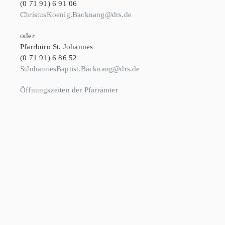
(0 71 91) 6 91 06
ChristusKoenig.Backnang@drs.de
oder
Pfarrbüro St. Johannes
(0 71 91) 6 86 52
StJohannesBaptist.Backnang@drs.de
Öffnungszeiten der Pfarrämter