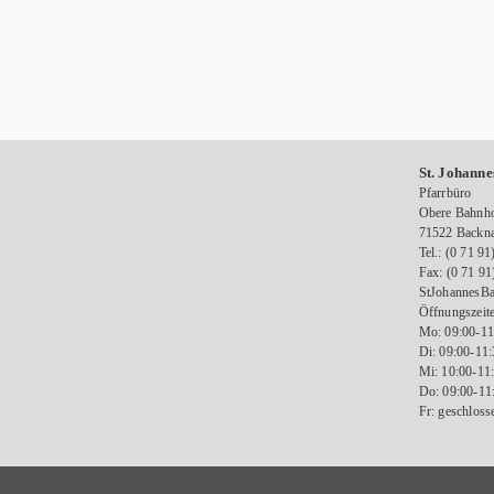
St. Johanne
Pfarrbüro
Obere Bahnho
71522 Backn
Tel.: (0 71 91
Fax: (0 71 91
StJohannesBa
Öffnungszeite
Mo: 09:00-11
Di: 09:00-11
Mi: 10:00-11
Do: 09:00-11
Fr: geschloss