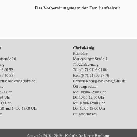
Das Vorbereitungsteam der Familienfreizeit
s
Christkönig
Pfarrbüro
fstraße 26
Marienburger Straße 5
ang
71522 Backnang
) 6 86 52
Tel.: (0 71 91) 6 91 06
) 7 10 38
Fax: (0 71 91) 95 37 76
ptist.Backnang@drs.de
ChristusKoenig.Backnang@drs.de
n:
Öffnungszeiten:
:30 Uhr
Mo: 10:00-12:00 Uhr
:30 Uhr
Di: 10:00-12:00 Uhr
:30 Uhr
Mi: 10:00-12:00 Uhr
:30 und 14:00-18:00 Uhr
Do: 15:00-18:00 Uhr
en
Fr: geschlossen
Copyright 2018 - 2019 - Katholische Kirche Backnang