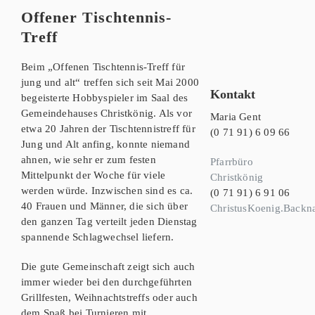
Offener Tischtennis-
Treff
Beim „Offenen Tischtennis-Treff für
jung und alt“ treffen sich seit Mai 2000
Kontakt
begeisterte Hobbyspieler im Saal des
Gemeindehauses Christkönig. Als vor
Maria Gent
etwa 20 Jahren der Tischtennistreff für
(0 71 91) 6 09 66
Jung und Alt anfing, konnte niemand
ahnen, wie sehr er zum festen
Pfarrbüro
Mittelpunkt der Woche für viele
Christkönig
werden würde. Inzwischen sind es ca.
(0 71 91) 6 91 06
40 Frauen und Männer, die sich über
ChristusKoenig.Backn
den ganzen Tag verteilt jeden Dienstag
spannende Schlagwechsel liefern.
Die gute Gemeinschaft zeigt sich auch
immer wieder bei den durchgeführten
Grillfesten, Weihnachtstreffs oder auch
dem Spaß bei Turnieren mit