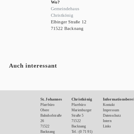
Wo?
Gemeindehaus
Christkönig
Elbinger Straße 12
71522 Backnang
Auch interessant
St. Johannes
Christkönig
Informationsbere
Pfarrbüro
Pfarrbüro
Kontakt
Obere
Marienburger
Impressum
Bahnhofstraße
Straße 5
Datenschutz
26
71522
Intern
71522
Backnang
Links
Backnang
Tel.: (0 71 91)