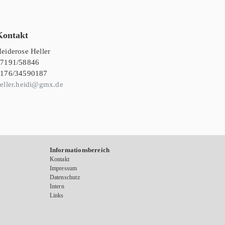
Kontakt
eiderose Heller
7191/58846
176/34590187
eller.heidi@gmx.de
Informationsbereich
Kontakt
Impressum
Datenschutz
Intern
Links