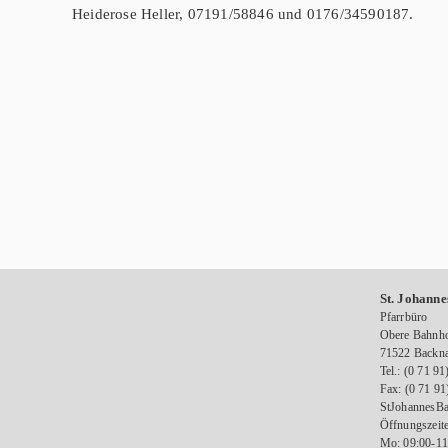
Heiderose Heller, 07191/58846 und 0176/34590187.
St. Johanne
Pfarrbüro
Obere Bahnho
71522 Backn
Tel.: (0 71 91
Fax: (0 71 91
StJohannesBa
Öffnungszeite
Mo: 09:00-11