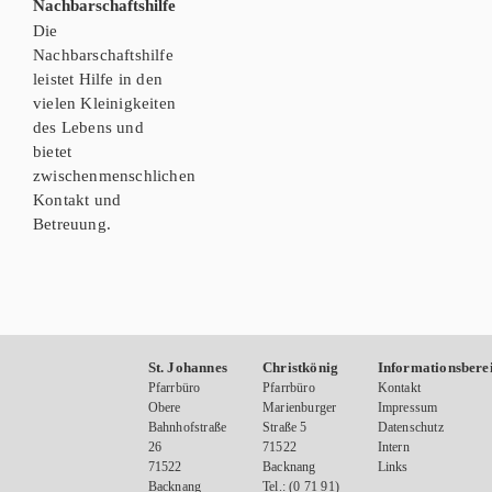
Nachbarschaftshilfe
Die
Nachbarschaftshilfe
leistet Hilfe in den
vielen Kleinigkeiten
des Lebens und
bietet
zwischenmenschlichen
Kontakt und
Betreuung.
St. Johannes
Christkönig
Informationsbere
Pfarrbüro
Pfarrbüro
Kontakt
Obere
Marienburger
Impressum
Bahnhofstraße
Straße 5
Datenschutz
26
71522
Intern
71522
Backnang
Links
Backnang
Tel.: (0 71 91)