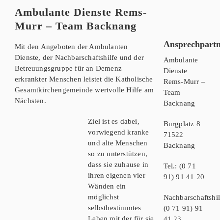
Ambulante Dienste Rems-
Murr – Team Backnang
Ansprechpartn
Mit den Angeboten der Ambulanten
Dienste, der Nachbarschaftshilfe und der
Ambulante
Betreuungsgruppe für an Demenz
Dienste
erkrankter Menschen leistet die Katholische
Rems-Murr –
Gesamtkirchengemeinde wertvolle Hilfe am
Team
Nächsten.
Backnang
Ziel ist es dabei,
Burgplatz 8
vorwiegend kranke
71522
und alte Menschen
Backnang
so zu unterstützen,
dass sie zuhause in
Tel.: (0 71
ihren eigenen vier
91) 91 41 20
Wänden ein
möglichst
Nachbarschaftshil
selbstbestimmtes
(0 71 91) 91
Leben mit der für sie
41 23