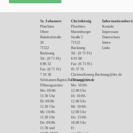
St. Johannes
Christkönig
Informationsbere
Pfarrbüro
Pfarrbüro
Kontakt
Obere
Marienburger
Impressum
Bahnhofstraße
Straße 5
Datenschutz
26
71522
Intern
71522
Backnang
Links
Backnang
Tel.: (0 71 91)
Tel.: (0 71 91)
6 91 06
6 86 52
Fax: (0 71 91)
Fax: (0 71 91)
95 37 76
7 10 38
ChristusKoenig.Backnang@drs.de
StJohannesBaptist.Backnang@drs.de
Öffnungszeiten:
Öffnungszeiten:
Mo: 10:00-
Mo: 09:00-
12:00 Uhr
11:30 Uhr
Di: 10:00-
Di: 09:00-
12:00 Uhr
11:30 Uhr
Mi: 10:00-
Mi: 10:00-
12:00 Uhr
11:30 Uhr
Do: 15:00-
Do: 09:00-
18:00 Uhr
11:30 und
Fr: