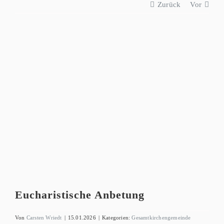
Zurück
Vor
Zeige
grösseres
Bild
Eucharistische Anbetung
Von
Carsten Wriedt
|
15.01.2026
|
Kategorien:
Gesamtkirchengemeinde