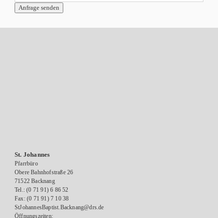
St. Johannes
Pfarrbüro
Obere Bahnhofstraße 26
71522 Backnang
Tel.: (0 71 91) 6 86 52
Fax: (0 71 91) 7 10 38
StJohannesBaptist.Backnang@drs.de
Öffnungszeiten: