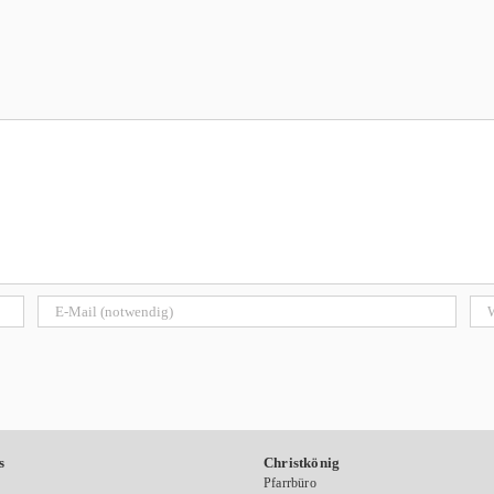
s
Christkönig
Pfarrbüro