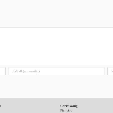
s
Christkönig
Pfarrbüro