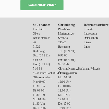
St. Johannes
Christkönig
Informationsbere
Pfarrbüro
Pfarrbüro
Kontakt
Obere
Marienburger
Impressum
Bahnhofstraße
Straße 5
Datenschutz
26
71522
Intern
71522
Backnang
Links
Backnang
Tel.: (0 71 91)
Tel.: (0 71 91)
6 91 06
6 86 52
Fax: (0 71 91)
Fax: (0 71 91)
95 37 76
7 10 38
ChristusKoenig.Backnang@drs.de
StJohannesBaptist.Backnang@drs.de
Öffnungszeiten:
Öffnungszeiten:
Mo: 10:00-
Mo: 09:00-
12:00 Uhr
11:30 Uhr
Di: 10:00-
Di: 09:00-
12:00 Uhr
11:30 Uhr
Mi: 10:00-
Mi: 10:00-
12:00 Uhr
11:30 Uhr
Do: 15:00-
Do: 09:00-
18:00 Uhr