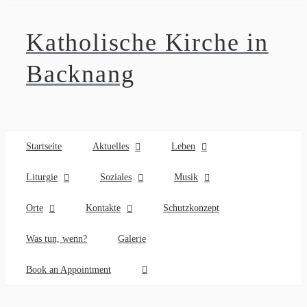
Zum
Inhalt
Katholische Kirche in
springen
Backnang
Startseite
Aktuelles
Leben
Liturgie
Soziales
Musik
Orte
Kontakte
Schutzkonzept
Was tun, wenn?
Galerie
Book an Appointment