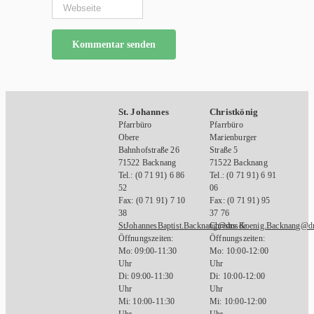
St. Johannes
Christkönig
Pfarrbüro
Pfarrbüro
Obere
Marienburger
Bahnhofstraße 26
Straße 5
71522 Backnang
71522 Backnang
Tel.: (0 71 91) 6 86
Tel.: (0 71 91) 6 91
52
06
Fax: (0 71 91) 7 10
Fax: (0 71 91) 95
38
37 76
StJohannesBaptist.Backnang@drs.de
ChristusKoenig.Backnang@dr
Öffnungszeiten:
Öffnungszeiten:
Mo: 09:00-11:30
Mo: 10:00-12:00
Uhr
Uhr
Di: 09:00-11:30
Di: 10:00-12:00
Uhr
Uhr
Mi: 10:00-11:30
Mi: 10:00-12:00