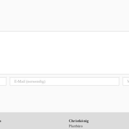
s
Christkönig
Pfarrbüro