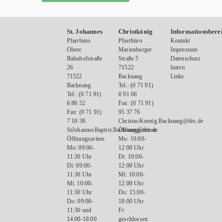
St. Johannes
Christkönig
Informationsbere
Pfarrbüro
Pfarrbüro
Kontakt
Obere
Marienburger
Impressum
Bahnhofstraße
Straße 5
Datenschutz
26
71522
Intern
71522
Backnang
Links
Backnang
Tel.: (0 71 91)
Tel.: (0 71 91)
6 91 06
6 86 52
Fax: (0 71 91)
Fax: (0 71 91)
95 37 76
7 10 38
ChristusKoenig.Backnang@drs.de
StJohannesBaptist.Backnang@drs.de
Öffnungszeiten:
Öffnungszeiten:
Mo: 10:00-
Mo: 09:00-
12:00 Uhr
11:30 Uhr
Di: 10:00-
Di: 09:00-
12:00 Uhr
11:30 Uhr
Mi: 10:00-
Mi: 10:00-
12:00 Uhr
11:30 Uhr
Do: 15:00-
Do: 09:00-
18:00 Uhr
11:30 und
Fr:
14:00-18:00
geschlossen