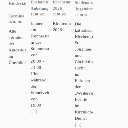
Eucharistische
Kirchenmusik
Stellenanzeige:
Kinderkirche
Anbetung
2026
JugendreferentIn
–
15.01.2026
08.01.2026
22.10.2025
Termine
06.02.2026
Immer
Kirchenmusikkalender
Die
am
2026
katholische
Alle
Donnerstag,
Kirchengemeinde
Termine
in der
St.
der
Sommerzeit
Johannes
Kinderkirche
von
und
im
20.00 -
Christkönig
Überblick:
21.00
sucht
Uhr,
im
während
Rahmen
der
der
Winterzeit
„Weiteren
von
Berufe
19.00
im
[...]
Kirchlichen
Dienst“
[...]