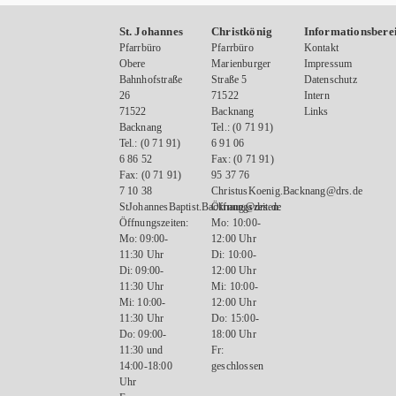
St. Johannes
Christkönig
Informationsbere
Pfarrbüro
Pfarrbüro
Kontakt
Obere
Marienburger
Impressum
Bahnhofstraße
Straße 5
Datenschutz
26
71522
Intern
71522
Backnang
Links
Backnang
Tel.: (0 71 91)
Tel.: (0 71 91)
6 91 06
6 86 52
Fax: (0 71 91)
Fax: (0 71 91)
95 37 76
7 10 38
ChristusKoenig.Backnang@drs.de
StJohannesBaptist.Backnang@drs.de
Öffnungszeiten:
Öffnungszeiten:
Mo: 10:00-
Mo: 09:00-
12:00 Uhr
11:30 Uhr
Di: 10:00-
Di: 09:00-
12:00 Uhr
11:30 Uhr
Mi: 10:00-
Mi: 10:00-
12:00 Uhr
11:30 Uhr
Do: 15:00-
Do: 09:00-
18:00 Uhr
11:30 und
Fr:
14:00-18:00
geschlossen
Uhr