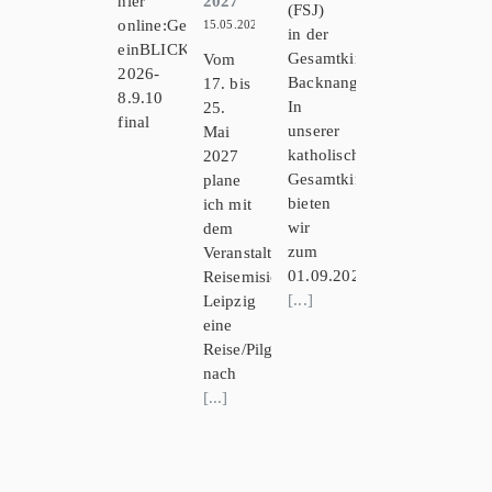
hier
2027
(FSJ)
online:Gemeindebrief
15.05.2026
in der
einBLICK
Gesamtkirchengemeinde
Vom
2026-
Backnang
17. bis
8.9.10
In
25.
final
unserer
Mai
katholischen
2027
Gesamtkirchengemeinde
plane
bieten
ich mit
wir
dem
zum
Veranstalter
01.09.2026
Reisemision
[...]
Leipzig
eine
Reise/Pilgerfahrt
nach
[...]