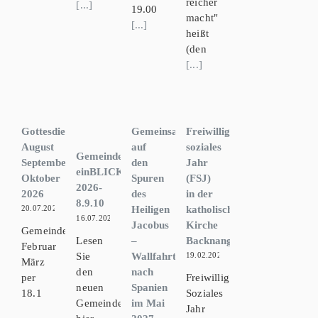
reicher
[...]
19.00
macht"
[...]
heißt
(den
[...]
Gottesdienstzeiten
Freiwilliges
Gemeinsam
August
soziales
auf
Gemeindebrief
September
Jahr
den
einBLICK
Oktober
(FSJ)
Spuren
2026-
2026
in der
des
8.9.10
katholischen
Heiligen
20.07.2026
16.07.2026
Kirche
Jacobus
Gemeindebrief
Backnang
Lesen
–
Februar
Sie
Wallfahrt
19.02.2026
März
den
nach
per
Freiwillig
neuen
Spanien
18.1
Soziales
Gemeindebrief
im Mai
Jahr