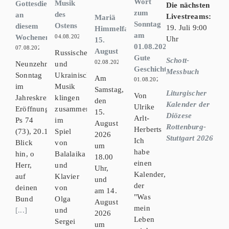
Wort
Musik
Gottesdienste
Die nächsten
zum
des
an
Livestreams:
Mariä
Sonntag
Ostens
diesem
19. Juli 9:00
Himmelfahrt
am
Wochenende
04.08.2026
Uhr
15.
01.08.2026:
07.08.2026
August
Russische, Weißrussische
Gute
Schott-
02.08.2026
und
Neunzehnter
Geschichten
Messbuch
Ukrainische
Sonntag
Am
01.08.2026
Musik
im
Samstag,
Liturgischer
Von
klingen
Jahreskreis
den
Kalender der
Ulrike
zusammen
Eröffnungsvers Vgl.
15.
Diözese
Arlt-
im
Ps 74
August
Rottenburg-
Herberts
Spiel
(73), 20.19.22.23
2026
Stuttgart 2026
Ich
von
Blick
um
habe
Balalaika
hin, o
18.00
einen
und
Herr,
Uhr,
Kalender,
Klavier
auf
und
der
von
deinen
am 14.
"Was
Olga
Bund
August
mein
und
[...]
2026
Leben
Sergei
um