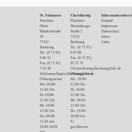
St. Johannes
Christkönig
Informationsbere
Pfarrbüro
Pfarrbüro
Kontakt
Obere
Marienburger
Impressum
Bahnhofstraße
Straße 5
Datenschutz
26
71522
Intern
71522
Backnang
Links
Backnang
Tel.: (0 71 91)
Tel.: (0 71 91)
6 91 06
6 86 52
Fax: (0 71 91)
Fax: (0 71 91)
95 37 76
7 10 38
ChristusKoenig.Backnang@drs.de
StJohannesBaptist.Backnang@drs.de
Öffnungszeiten:
Öffnungszeiten:
Mo: 10:00-
Mo: 09:00-
12:00 Uhr
11:30 Uhr
Di: 10:00-
Di: 09:00-
12:00 Uhr
11:30 Uhr
Mi: 10:00-
Mi: 10:00-
12:00 Uhr
11:30 Uhr
Do: 15:00-
Do: 09:00-
18:00 Uhr
11:30 und
Fr:
14:00-18:00
geschlossen