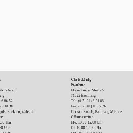
s
Christkönig
Pfarrbüro
fstraße 26
Marienburger Straße 5
ang
71522 Backnang
) 6 86 52
Tel.: (0 71 91) 6 91 06
) 7 10 38
Fax: (0 71 91) 95 37 76
ptist.Backnang@drs.de
ChristusKoenig.Backnang@drs.de
n:
Öffnungszeiten:
:30 Uhr
Mo: 10:00-12:00 Uhr
:30 Uhr
Di: 10:00-12:00 Uhr