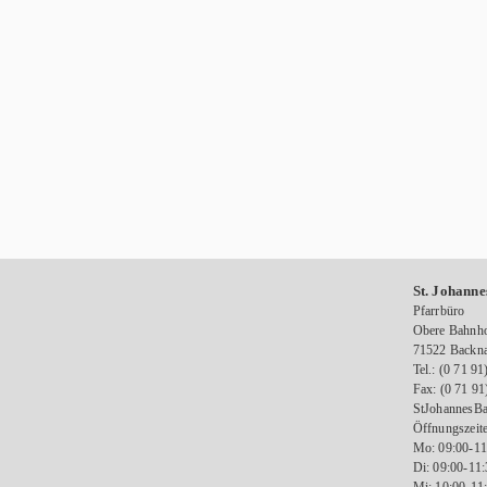
St. Johanne
Pfarrbüro
Obere Bahnho
71522 Backn
Tel.: (0 71 91
Fax: (0 71 91
StJohannesBa
Öffnungszeite
Mo: 09:00-11
Di: 09:00-11