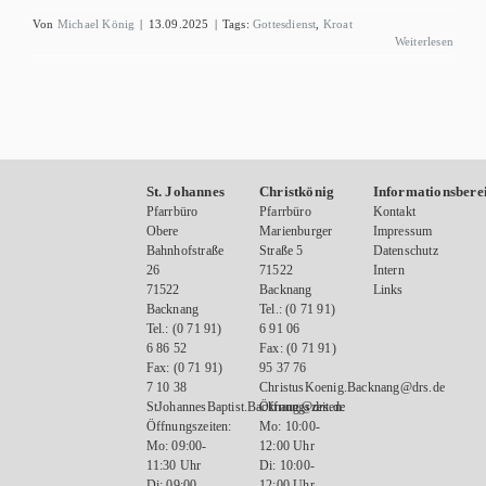
Von
Michael König
|
13.09.2025
|
Tags:
Gottesdienst
,
Kroat
Weiterlesen
St. Johannes
Christkönig
Informationsbere
Pfarrbüro
Pfarrbüro
Kontakt
Obere
Marienburger
Impressum
Bahnhofstraße
Straße 5
Datenschutz
26
71522
Intern
71522
Backnang
Links
Backnang
Tel.: (0 71 91)
Tel.: (0 71 91)
6 91 06
6 86 52
Fax: (0 71 91)
Fax: (0 71 91)
95 37 76
7 10 38
ChristusKoenig.Backnang@drs.de
StJohannesBaptist.Backnang@drs.de
Öffnungszeiten:
Öffnungszeiten:
Mo: 10:00-
Mo: 09:00-
12:00 Uhr
11:30 Uhr
Di: 10:00-
Di: 09:00-
12:00 Uhr