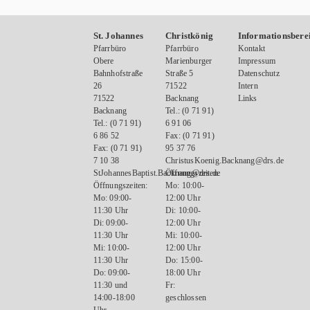
St. Johannes
Christkönig
Informationsbere
Pfarrbüro
Pfarrbüro
Kontakt
Obere
Marienburger
Impressum
Bahnhofstraße
Straße 5
Datenschutz
26
71522
Intern
71522
Backnang
Links
Backnang
Tel.: (0 71 91)
Tel.: (0 71 91)
6 91 06
6 86 52
Fax: (0 71 91)
Fax: (0 71 91)
95 37 76
7 10 38
ChristusKoenig.Backnang@drs.de
StJohannesBaptist.Backnang@drs.de
Öffnungszeiten:
Öffnungszeiten:
Mo: 10:00-
Mo: 09:00-
12:00 Uhr
11:30 Uhr
Di: 10:00-
Di: 09:00-
12:00 Uhr
11:30 Uhr
Mi: 10:00-
Mi: 10:00-
12:00 Uhr
11:30 Uhr
Do: 15:00-
Do: 09:00-
18:00 Uhr
11:30 und
Fr:
14:00-18:00
geschlossen