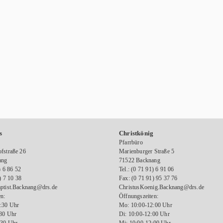
s
Christkönig
Pfarrbüro
fstraße 26
Marienburger Straße 5
ang
71522 Backnang
) 6 86 52
Tel.: (0 71 91) 6 91 06
) 7 10 38
Fax: (0 71 91) 95 37 76
ptist.Backnang@drs.de
ChristusKoenig.Backnang@drs.de
n:
Öffnungszeiten:
:30 Uhr
Mo: 10:00-12:00 Uhr
:30 Uhr
Di: 10:00-12:00 Uhr