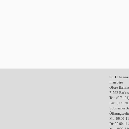
St. Johanne
Pfarrbüro
Obere Bahnho
71522 Backn
Tel.: (0 71 91
Fax: (0 71 91
StJohannesBa
Öffnungszeite
Mo: 09:00-11
Di: 09:00-11